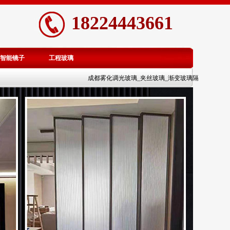
18224443661
智能镜子
工程玻璃
成都雾化调光玻璃_夹丝玻璃_渐变玻璃隔断价格_成都艺术