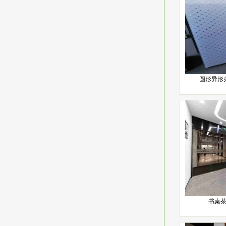
圆形异形
书桌