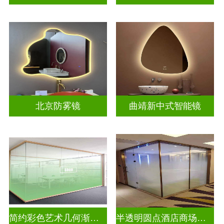
北京防雾镜
曲靖新中式智能镜
简约彩色艺术几何渐变玻璃
半透明圆点酒店商场彩色渐变玻璃