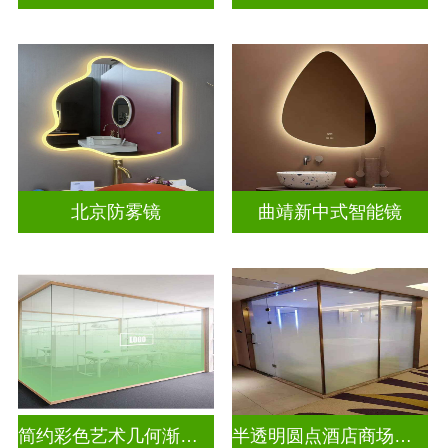
北京防雾镜
曲靖新中式智能镜
简约彩色艺术几何渐变玻璃
半透明圆点酒店商场彩色渐变玻璃