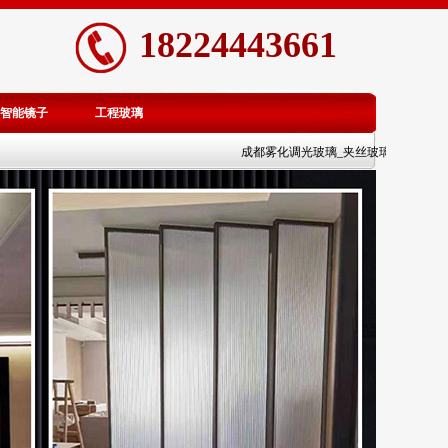
18224443661
智能镜子
工程玻璃
成都雾化调光玻璃_夹丝玻璃_渐变玻璃隔断