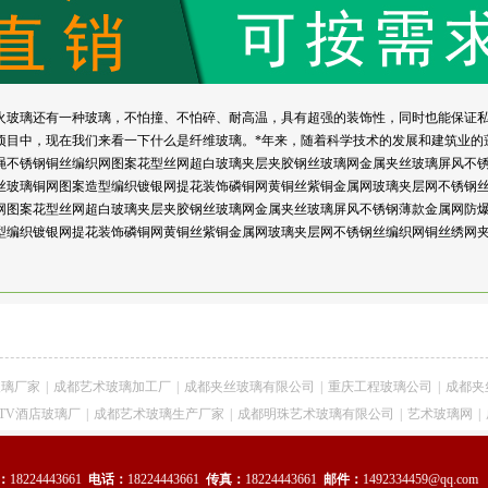
火玻璃还有一种玻璃，不怕撞、不怕碎、耐高温，具有超强的装饰性，同时也能保证
项目中，现在我们来看一下什么是纤维玻璃。*年来，随着科学技术的发展和建筑业的
绳不锈钢铜丝编织网图案花型丝网超白玻璃夹层夹胶钢丝玻璃网金属夹丝玻璃屏风不
丝玻璃铜网图案造型编织镀银网提花装饰磷铜网黄铜丝紫铜金属网玻璃夹层网不锈钢
网图案花型丝网超白玻璃夹层夹胶钢丝玻璃网金属夹丝玻璃屏风不锈钢薄款金属网防
型编织镀银网提花装饰磷铜网黄铜丝紫铜金属网玻璃夹层网不锈钢丝编织网铜丝绣网
玻璃厂家
|
成都艺术玻璃加工厂
|
成都夹丝玻璃有限公司
|
重庆工程玻璃公司
|
成都夹
TV酒店玻璃厂
|
成都艺术玻璃生产厂家
|
成都明珠艺术玻璃有限公司
|
艺术玻璃网
|
：
18224443661
电话：
18224443661
传真：
18224443661
邮件：
1492334459@qq.com