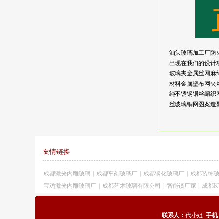
汕头玻璃加工厂防
出现在我们的设计
玻璃夹金属丝网麻
材料金属壁布网夹
绳不锈钢铜丝编织
丝玻璃铜网图案造
友情链接
成都激光内雕玻璃
|
成都车刻玻璃厂
|
成都钢化玻璃厂
|
成都装饰
宝鸡激光内雕玻璃厂
|
成都艺术玻璃有限公司
|
智能镜厂家
|
成都K
联系人：
代小姐
手机