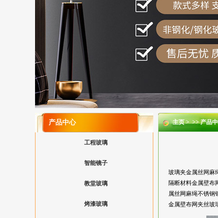
产品中心
主页
> >>
产品中
工程玻璃
智能镜子
玻璃夹金属丝网麻
隔断材料金属壁布
教堂玻璃
属丝网麻绳不锈钢
烤漆玻璃
金属壁布网夹丝玻