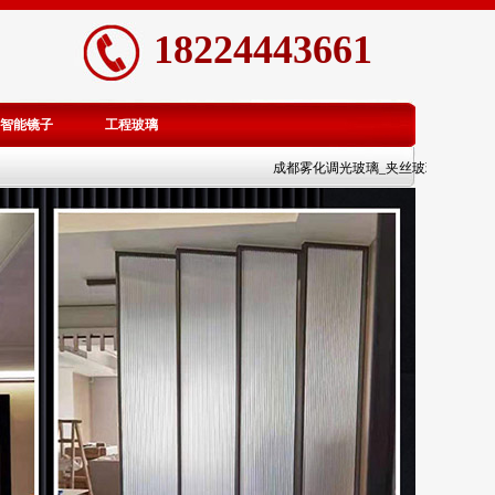
18224443661
智能镜子
工程玻璃
成都雾化调光玻璃_夹丝玻璃_渐变玻璃隔