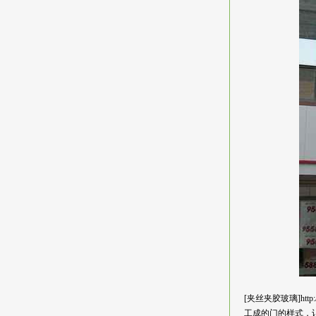
[夹丝夹胶玻璃]h
工成的门的样式，