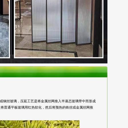
称防碎玻璃或钢丝玻璃，压延工艺是将金属丝网推入半液态玻璃带中而形成
是将普通平板玻璃用红热软化，然后将预热的铁丝或金属丝网推