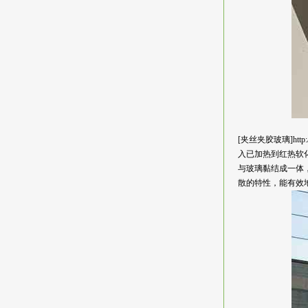
[夹丝夹胶玻璃]ht
入已加热到红热软
与玻璃黏结成一体
散的特性，能有效地隔绝