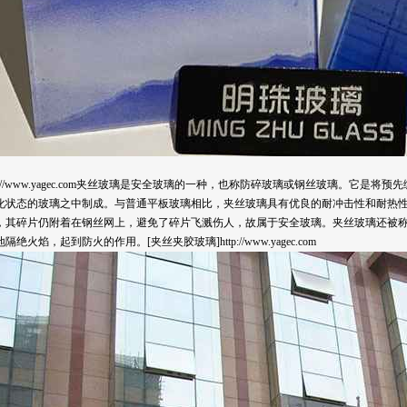
tp://www.yagec.com夹丝玻璃是安全玻璃的一种，也称防碎玻璃或钢丝玻璃。它
化状态的玻璃之中制成。与普通平板玻璃相比，夹丝玻璃具有优良的耐冲击性和耐热
，其碎片仍附着在钢丝网上，避免了碎片飞溅伤人，故属于安全玻璃。夹丝玻璃还被
火焰，起到防火的作用。[夹丝夹胶玻璃]http://www.yagec.com