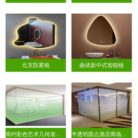
北京防雾镜
曲靖新中式智能镜
简约彩色艺术几何渐变玻璃
半透明圆点酒店商场彩色渐变玻璃